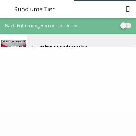
Rund ums Tier
Nach Entfernung von mir sortieren
Balzer's Hundepension
Hundeschule Friesenwölfe