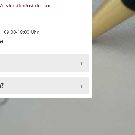
de/location/ostfriesland
09:00-18:00 Uhr
he
n?