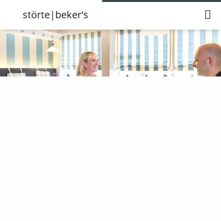
störte|beker's
störte|beker's
Anschrift
Öffnungszeiten
Karte